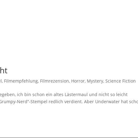
ht
el
,
Filmempfehlung
,
Filmrezension
,
Horror
,
Mystery
,
Science Fiction
eben, ich bin schon ein altes Lästermaul und nicht so leicht
 „Grumpy-Nerd“-Stempel redlich verdient. Aber Underwater hat sch