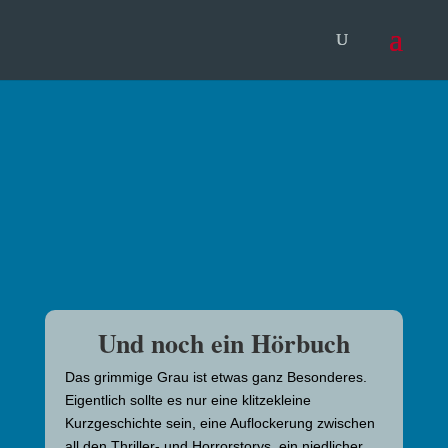
Und noch ein Hörbuch
Das grimmige Grau ist etwas ganz Besonderes.
Eigentlich sollte es nur eine klitzekleine
Kurzgeschichte sein, eine Auflockerung zwischen
all den Thriller- und Horrorstorys, ein niedlicher